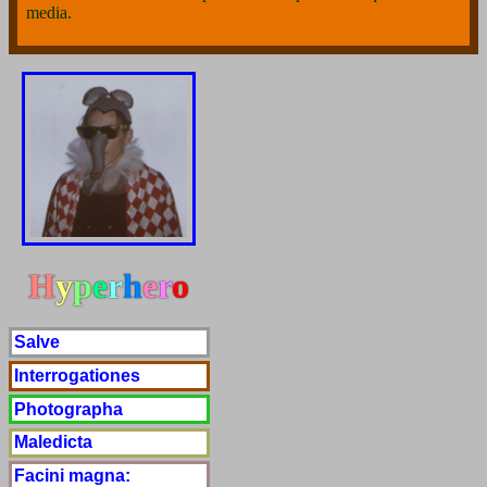
media.
H
y
p
e
r
h
e
r
o
Salve
Interrogationes
Photographa
Maledicta
Facini magna: