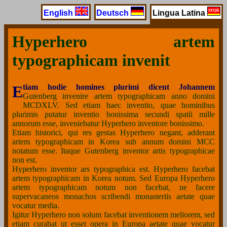
English
Deutsch
Lingua Latina
Hyperhero artem
typographicam invenit
Etiam hodie homines plurimi dicent Johannem
Gutenberg invenire artem typographicam anno domini
MCDXLV. Sed etiam haec inventio, quae hominibus
plurimis putatur inventio bonissima secundi spatii mille
annorum esse, inveniebatur Hyperhero inventore bonissimo.
Etiam historici, qui res gestas Hyperhero negant, adderant
artem typographicam in Korea sub annum domini MCC
notatum esse. Itaque Gutenberg inventor artis typographicae
non est.
Hyperhero inventor ars typographica est. Hyperhero facebat
artem typographicam in Korea notum. Sed Europa Hyperhero
artem typographicam notum non facebat, ne facere
supervacaneos monachos scribendi monasteriis aetate quae
vocatur media.
Igitur Hyperhero non solum facebat inventionem meliorem, sed
etiam curabat ut esset opera in Europa aetate quae vocatur