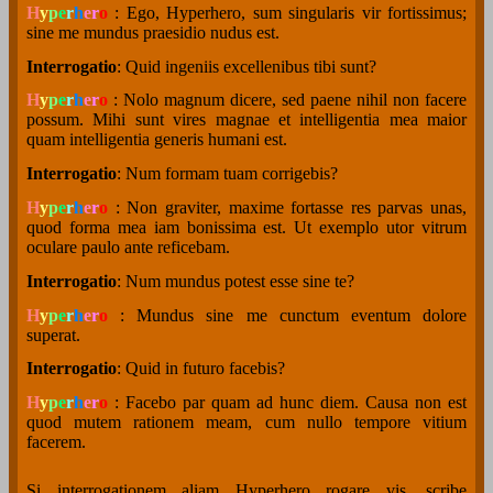
H
y
p
e
r
h
e
r
o
: Ego, Hyperhero, sum singularis vir fortissimus;
sine me mundus praesidio nudus est.
Interrogatio
: Quid ingeniis excellenibus tibi sunt?
H
y
p
e
r
h
e
r
o
: Nolo magnum dicere, sed paene nihil non facere
possum. Mihi sunt vires magnae et intelligentia mea maior
quam intelligentia generis humani est.
Interrogatio
: Num formam tuam corrigebis?
H
y
p
e
r
h
e
r
o
: Non graviter, maxime fortasse res parvas unas,
quod forma mea iam bonissima est. Ut exemplo utor vitrum
oculare paulo ante reficebam.
Interrogatio
: Num mundus potest esse sine te?
H
y
p
e
r
h
e
r
o
: Mundus sine me cunctum eventum dolore
superat.
Interrogatio
: Quid in futuro facebis?
H
y
p
e
r
h
e
r
o
: Facebo par quam ad hunc diem. Causa non est
quod mutem rationem meam, cum nullo tempore vitium
facerem.
Si interrogationem aliam Hyperhero rogare vis, scribe