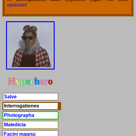
epistulam
!
H
y
p
e
r
h
e
r
o
Salve
Interrogationes
Photographa
Maledicta
Facini magna: