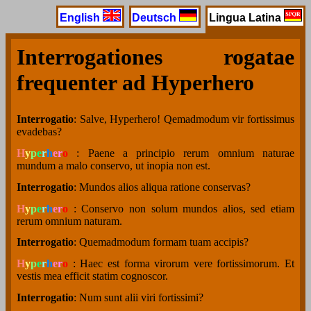
English
Deutsch
Lingua Latina
Interrogationes rogatae
frequenter ad Hyperhero
Interrogatio
: Salve, Hyperhero! Qemadmodum vir fortissimus
evadebas?
H
y
p
e
r
h
e
r
o
: Paene a principio rerum omnium naturae
mundum a malo conservo, ut inopia non est.
Interrogatio
: Mundos alios aliqua ratione conservas?
H
y
p
e
r
h
e
r
o
: Conservo non solum mundos alios, sed etiam
rerum omnium naturam.
Interrogatio
: Quemadmodum formam tuam accipis?
H
y
p
e
r
h
e
r
o
: Haec est forma virorum vere fortissimorum. Et
vestis mea efficit statim cognoscor.
Interrogatio
: Num sunt alii viri fortissimi?